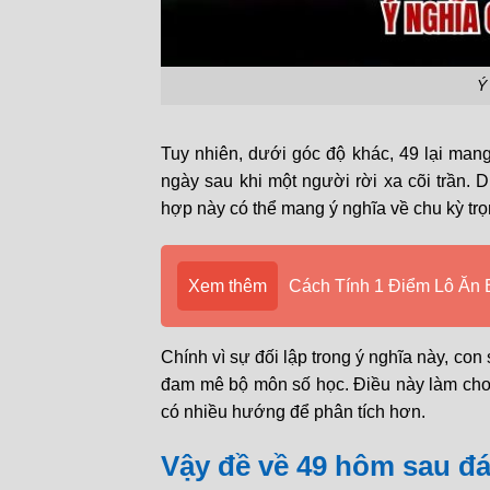
Ý
Tuy nhiên, dưới góc độ khác, 49 lại mang
ngày sau khi một người rời xa cõi trần. D
hợp này có thể mang ý nghĩa về chu kỳ tr
Xem thêm
Cách Tính 1 Điểm Lô Ăn 
Chính vì sự đối lập trong ý nghĩa này, con
đam mê bộ môn số học. Điều này làm cho 
có nhiều hướng để phân tích hơn.
Vậy đề về 49 hôm sau đ