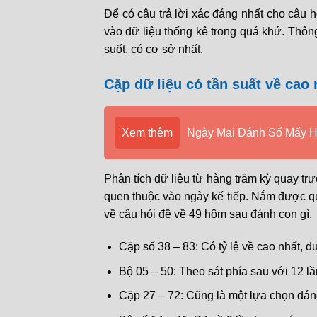
Để có câu trả lời xác đáng nhất cho câu 
vào dữ liệu thống kê trong quá khứ. Thôn
suốt, có cơ sở nhất.
Cặp dữ liệu có tần suất về cao 
Xem thêm
Ngày Mai Đánh Số Mấy H
Phân tích dữ liệu từ hàng trăm kỳ quay tr
quen thuộc vào ngày kế tiếp. Nắm được qu
về câu hỏi đề về 49 hôm sau đánh con gì.
Cặp số 38 – 83: Có tỷ lệ về cao nhất, đ
Bộ 05 – 50: Theo sát phía sau với 12 lầ
Cặp 27 – 72: Cũng là một lựa chọn đáng