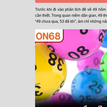
Trước khi đi vào phân tích đề về 49 hôm 
cần thiết. Trong quan niệm dân gian, 49 t
“49 chưa qua, 53 đã tới”, ám chỉ những nă