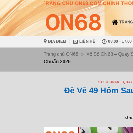
NK TRANG CHỦ ON68.COM CHÍNH THỐNG – NÓI KHÔN
Bỏ
qua
nội
TRANG
dung
ĐỊA ĐIỂM
LIÊN HỆ
08:00 - 17:00
Trang chủ ON68
»
Xổ Số ON68 – Quay S
Chuẩn 2026
XỔ SỐ ON68 – QUA
Đề Về 49 Hôm Sau
ĐĂN