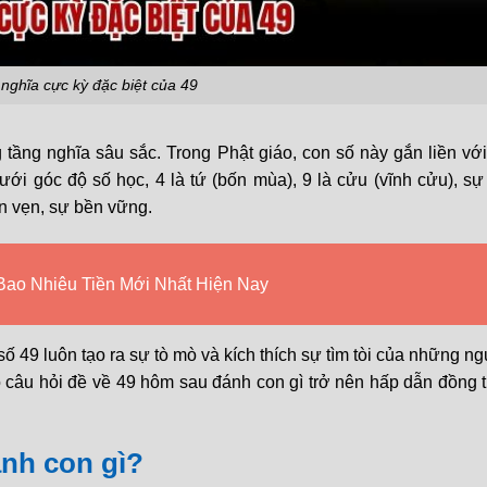
 nghĩa cực kỳ đặc biệt của 49
 tầng nghĩa sâu sắc. Trong Phật giáo, con số này gắn liền vớ
ưới góc độ số học, 4 là tứ (bốn mùa), 9 là cửu (vĩnh cửu), sự
ọn vẹn, sự bền vững.
Bao Nhiêu Tiền Mới Nhất Hiện Nay
 số 49 luôn tạo ra sự tò mò và kích thích sự tìm tòi của những n
câu hỏi đề về 49 hôm sau đánh con gì trở nên hấp dẫn đồng 
ánh con gì?