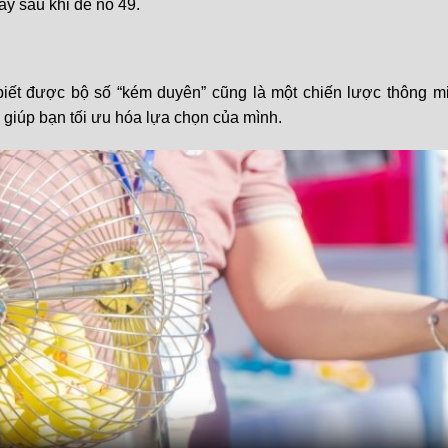
ày sau khi đề nổ 49.
biết được bộ số “kém duyên” cũng là một chiến lược thông m
 giúp bạn tối ưu hóa lựa chọn của mình.