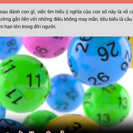
sau đánh con gì, việc tìm hiểu ý nghĩa của con số này là vô 
hường gắn liền với những điều không may mắn, tiêu biểu là câu
m hạn lớn trong đời người.