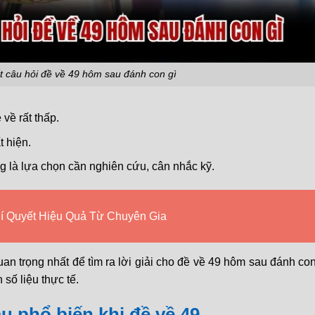
tiết câu hỏi đề về 49 hôm sau đánh con gì
 về rất thấp.
t hiện.
g là lựa chọn cần nghiên cứu, cân nhắc kỹ.
Bí Quyết Hiệu Quả Từ Chuyên Gia
an trọng nhất để tìm ra lời giải cho đề về 49 hôm sau đánh con
số liệu thực tế.
 phổ biến khi đề về 49