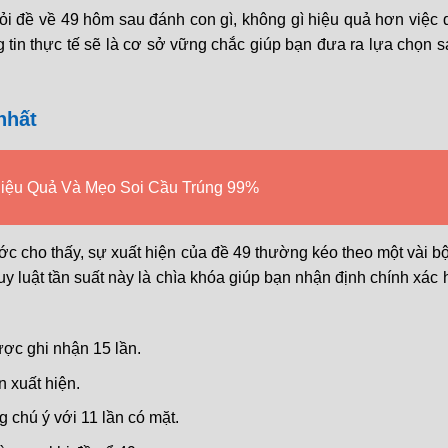
hỏi đề về 49 hôm sau đánh con gì, không gì hiệu quả hơn việc
g tin thực tế sẽ là cơ sở vững chắc giúp bạn đưa ra lựa chọn 
nhất
iệu Quả Và Mẹo Soi Cầu Trúng 99%
ước cho thấy, sự xuất hiện của đề 49 thường kéo theo một vài b
y luật tần suất này là chìa khóa giúp bạn nhận định chính xác
ược ghi nhận 15 lần.
n xuất hiện.
 chú ý với 11 lần có mặt.