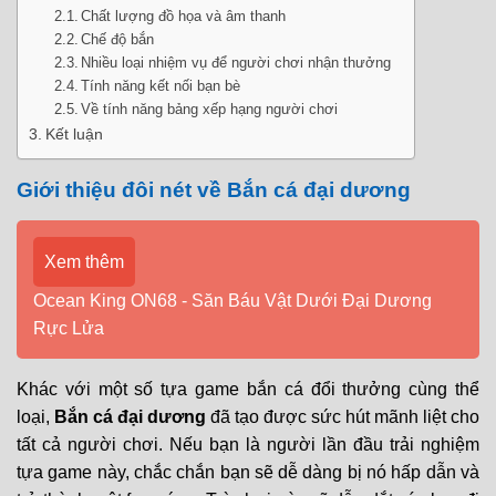
Chất lượng đồ họa và âm thanh
Chế độ bắn
Nhiều loại nhiệm vụ để người chơi nhận thưởng
Tính năng kết nối bạn bè
Về tính năng bảng xếp hạng người chơi
Kết luận
Giới thiệu đôi nét về Bắn cá đại dương
Xem thêm
Ocean King ON68 - Săn Báu Vật Dưới Đại Dương
Rực Lửa
Khác với một số tựa game bắn cá đổi thưởng cùng thể
loại,
Bắn cá đại dương
đã tạo được sức hút mãnh liệt cho
tất cả người chơi. Nếu bạn là người lần đầu trải nghiệm
tựa game này, chắc chắn bạn sẽ dễ dàng bị nó hấp dẫn và