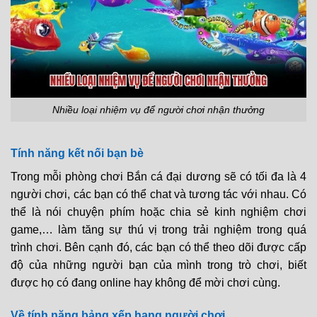
Nhiều loại nhiệm vụ để người chơi nhận thưởng
Tính năng kết nối bạn bè
Trong mỗi phòng chơi Bắn cá đại dương sẽ có tối đa là 4
người chơi, các bạn có thể chat và tương tác với nhau. Có
thể là nói chuyện phím hoặc chia sẻ kinh nghiệm chơi
game,… làm tăng sự thú vị trong trải nghiệm trong quá
trình chơi. Bên cạnh đó, các bạn có thể theo dõi được cấp
độ của những người bạn của mình trong trò chơi, biết
được họ có đang online hay không để mời chơi cùng.
Về tính năng bảng xếp hạng người chơi