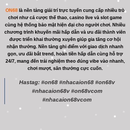
ON68
là nền tảng giải trí trực tuyến cung cấp nhiều trò
chơi như cá cược thể thao, casino live và slot game
cùng hệ thống bảo mật hiện đại cho người chơi. Nhiều
chương trình khuyến mãi hấp dẫn và ưu đãi thành viên
được triển khai thường xuyên giúp gia tăng cơ hội
nhận thưởng. Nền tảng ghi điểm với giao dịch nhanh
gọn, ưu đãi bắt trend, hoàn tiền hấp dẫn cùng hỗ trợ
24/7, mang đến trải nghiệm theo đúng vibe vào nhanh,
chơi mượt, săn thưởng cực cuốn.
Hastag: #on68 #nhacaion68 #on68v
#nhacaion68v #on68vcom
#nhacaion68vcom