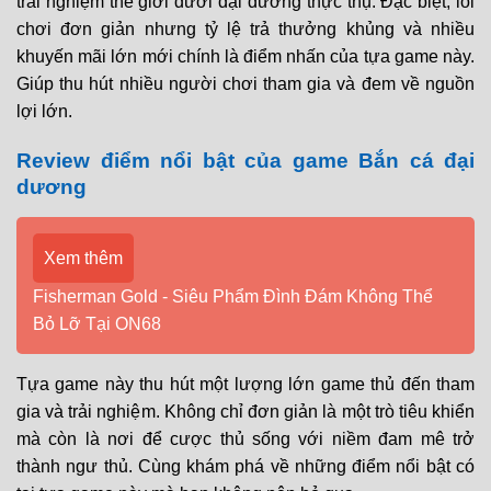
trải nghiệm thế giới dưới đại dương thực thụ. Đặc biệt, lối
chơi đơn giản nhưng tỷ lệ trả thưởng khủng và nhiều
khuyến mãi lớn mới chính là điểm nhấn của tựa game này.
Giúp thu hút nhiều người chơi tham gia và đem về nguồn
lợi lớn.
Review điểm nổi bật của game Bắn cá đại
dương
Xem thêm
Fisherman Gold - Siêu Phẩm Đình Đám Không Thể
Bỏ Lỡ Tại ON68
Tựa game này thu hút một lượng lớn game thủ đến tham
gia và trải nghiệm. Không chỉ đơn giản là một trò tiêu khiển
mà còn là nơi để cược thủ sống với niềm đam mê trở
thành ngư thủ. Cùng khám phá về những điểm nổi bật có