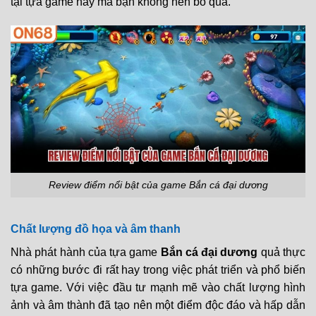
tại tựa game này mà bạn không nên bỏ qua.
Review điểm nổi bật của game Bắn cá đại dương
Chất lượng đồ họa và âm thanh
Nhà phát hành của tựa game
Bắn cá đại dương
quả thực
có những bước đi rất hay trong việc phát triển và phổ biến
tựa game. Với việc đầu tư mạnh mẽ vào chất lượng hình
ảnh và âm thành đã tạo nên một điểm độc đáo và hấp dẫn