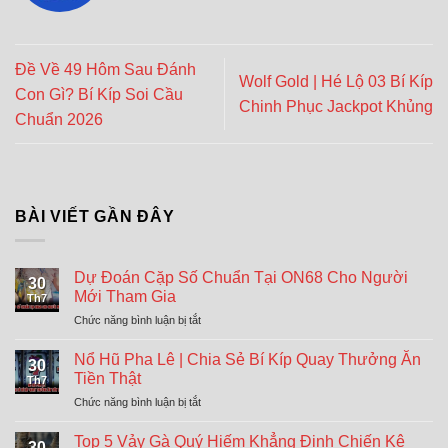
Đề Về 49 Hôm Sau Đánh
Wolf Gold | Hé Lộ 03 Bí Kíp
Con Gì? Bí Kíp Soi Cầu
Chinh Phục Jackpot Khủng
Chuẩn 2026
BÀI VIẾT GẦN ĐÂY
Dự Đoán Cặp Số Chuẩn Tại ON68 Cho Người
30
Mới Tham Gia
Th7
ở
Chức năng bình luận bị tắt
Dự
Đoán
Nổ Hũ Pha Lê | Chia Sẻ Bí Kíp Quay Thưởng Ăn
30
Cặp
Tiền Thật
Th7
Số
ở
Chức năng bình luận bị tắt
Chuẩn
Nổ
Tại
Hũ
ON68
Top 5 Vảy Gà Quý Hiếm Khẳng Định Chiến Kê
30